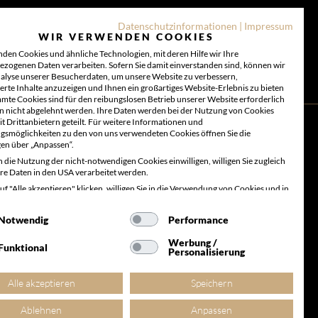
Datenschutzinformationen
|
Impressum
WIR VERWENDEN COOKIES
den Cookies und ähnliche Technologien, mit deren Hilfe wir Ihre
zogenen Daten verarbeiten. Sofern Sie damit einverstanden sind, können wir
nalyse unserer Besucherdaten, um unsere Website zu verbessern,
ierte Inhalte anzuzeigen und Ihnen ein großartiges Website-Erlebnis zu bieten
mmte Cookies sind für den reibungslosen Betrieb unserer Website erforderlich
 nicht abgelehnt werden. Ihre Daten werden bei der Nutzung von Cookies
it Drittanbietern geteilt. Für weitere Informationen und
ngsmöglichkeiten zu den von uns verwendeten Cookies öffnen Sie die
gen über „Anpassen“.
n die Nutzung der nicht-notwendigen Cookies einwilligen, willigen Sie zugleich
Ihre Daten in den USA verarbeitet werden.
f "Alle akzeptieren" klicken, willigen Sie in die Verwendung von Cookies und in
eitung von personenbezogenen Daten im vorgenannten Umfang ein. Diese
ng können Sie jederzeit widerrufen und bearbeiten, indem Sie:
Notwendig
Performance
Werbung /
Funktional
Personalisierung
Alle akzeptieren
Speichern
Weitere großartige Events finden Sie in
Ablehnen
Anpassen
unserem Ticketshop