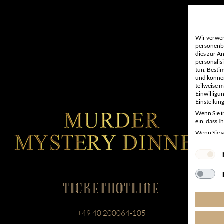
Wir verwen
personenbe
dies zur A
personalis
tun. Besti
und können
teilweise m
Einwilligu
Einstellun
Wenn Sie i
ein, dass 
Wenn Sie au
die Verarb
Einwilligu
TICKETHOTLINE
+49 40 200064-105