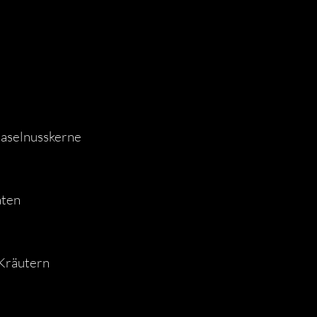
Haselnusskerne
aten
 Kräutern