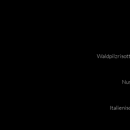
Waldpilzrisot
Nus
Italieni