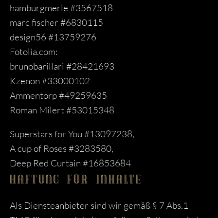
hamburgmerle #3567518
marc fischer #6830115
design56 #13759276
Fotolia.com:
brunobarillari #28421693
Kzenon #33000102
Ammentorp #49259635
Roman Milert #53015348
Superstars for You #13097238,
A cup of Roses #3283580,
Deep Red Curtain #16853684
HAFTUNG FÜR INHALTE
Als Diensteanbieter sind wir gemäß § 7 Abs.1