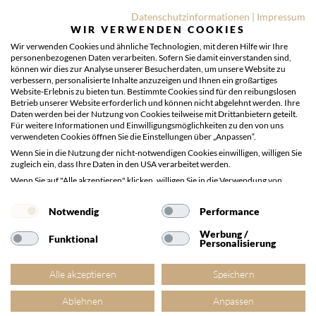
Datenschutzinformationen
|
Impressum
+49 40 200064-105
WIR VERWENDEN COOKIES
Wir verwenden Cookies und ähnliche Technologien, mit deren Hilfe wir Ihre
E-Mail
info@nordevent.de
personenbezogenen Daten verarbeiten. Sofern Sie damit einverstanden sind,
können wir dies zur Analyse unserer Besucherdaten, um unsere Website zu
verbessern, personalisierte Inhalte anzuzeigen und Ihnen ein großartiges
Website-Erlebnis zu bieten tun. Bestimmte Cookies sind für den reibungslosen
Betrieb unserer Website erforderlich und können nicht abgelehnt werden. Ihre
Daten werden bei der Nutzung von Cookies teilweise mit Drittanbietern geteilt.
Für weitere Informationen und Einwilligungsmöglichkeiten zu den von uns
verwendeten Cookies öffnen Sie die Einstellungen über „Anpassen“.
Wenn Sie in die Nutzung der nicht-notwendigen Cookies einwilligen, willigen Sie
zugleich ein, dass Ihre Daten in den USA verarbeitet werden.
Wenn Sie auf "Alle akzeptieren" klicken, willigen Sie in die Verwendung von
Cookies und in die Verarbeitung von personenbezogenen Daten im
vorgenannten Umfang ein. Diese Einwilligung können Sie jederzeit widerrufen
Notwendig
Performance
und bearbeiten, indem Sie:
Werbung /
Weitere großartige Events finden Sie in
Funktional
Personalisierung
unserem Ticketshop
Alle akzeptieren
Speichern
Ablehnen
Anpassen